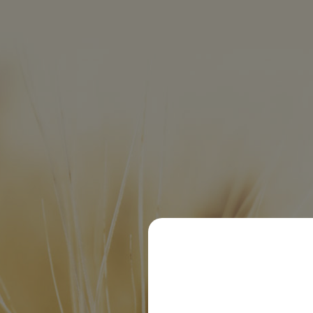
EDEKA 82386 Oberhaus
© 2020 Dachsbräu GmbH & Co. KG