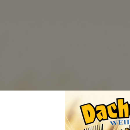
en
BRAUEREI
BIERE
BEZUGSQ
Versan