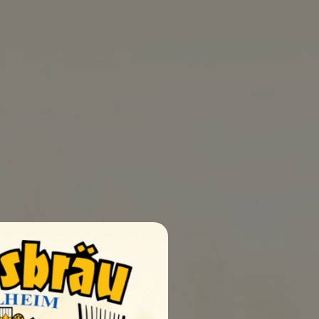
0
UELLEN
SHOP
KONTAKT
dbedingungen
AGB
Impressum
Datenschutz