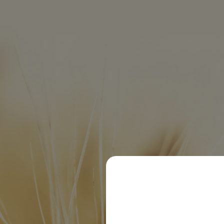
EDEKA 86928 Hofstette
© 2020 Dachsbräu GmbH & Co. KG