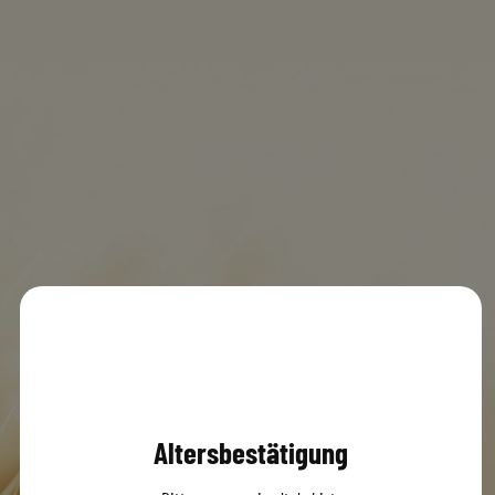
EDEKA Penzberg
MENÜ
0
© 2020 Dachsbräu GmbH & Co. KG
Versandbedingungen
AGB
Impressum
Datenschutz
Altersbestätigung