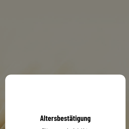
EDEKA 82449 Uffing
MENÜ
0
© 2020 Dachsbräu GmbH & Co. KG
Versandbedingungen
AGB
Impressum
Datenschutz
Altersbestätigung