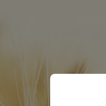
EDEKA 86935 Rott a. Le
© 2020 Dachsbräu GmbH & Co. KG