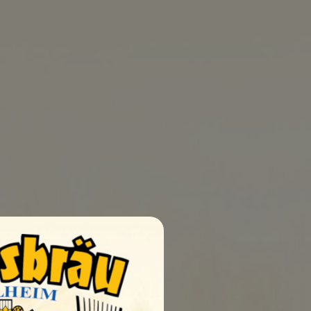
0
UELLEN
SHOP
KONTAKT
dbedingungen
AGB
Impressum
Datenschutz