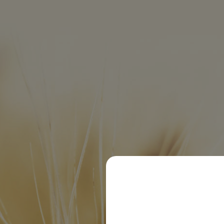
EDEKA 82386 Huglfing
© 2020 Dachsbräu GmbH & Co. KG