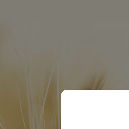
Feneberg Lebensmittel
© 2020 Dachsbräu GmbH & Co. KG