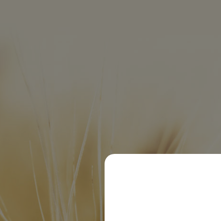
Fleischmann
© 2020 Dachsbräu GmbH & Co. KG