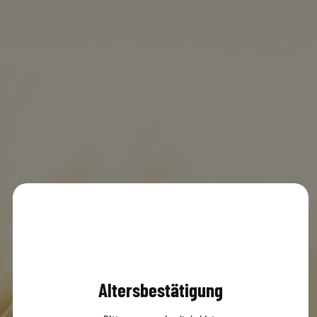
Fristo Seefeld
MENÜ
0
© 2020 Dachsbräu GmbH & Co. KG
Versandbedingungen
AGB
Impressum
Datenschutz
Altersbestätigung