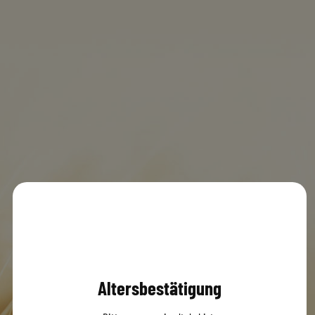
Fristo Utting
MENÜ
0
© 2020 Dachsbräu GmbH & Co. KG
Versandbedingungen
AGB
Impressum
Datenschutz
Altersbestätigung