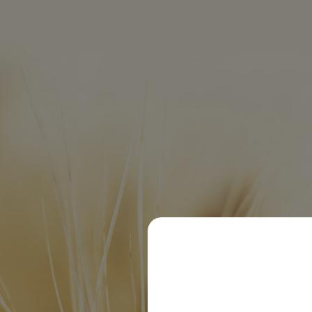
Gasthof zur Post
© 2020 Dachsbräu GmbH & Co. KG