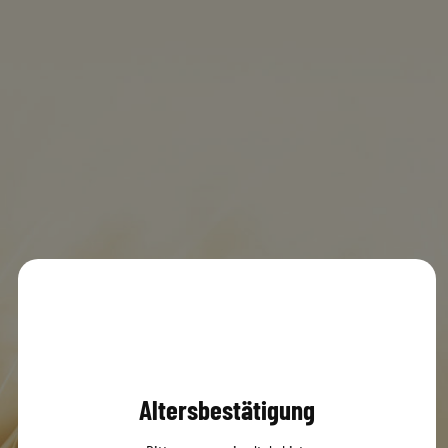
Getränkeservice Plank
MENÜ
0
© 2020 Dachsbräu GmbH & Co. KG
Versandbedingungen
AGB
Impressum
Datenschutz
Altersbestätigung