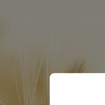
Getränkewelt Starnberg
© 2020 Dachsbräu GmbH & Co. KG