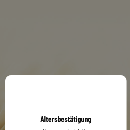
Greither 9
MENÜ
0
© 2020 Dachsbräu GmbH & Co. KG
Versandbedingungen
AGB
Impressum
Datenschutz
Altersbestätigung