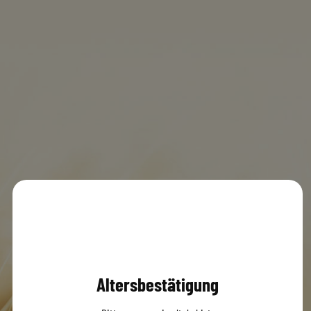
Kapadokya Döner
MENÜ
0
© 2020 Dachsbräu GmbH & Co. KG
Versandbedingungen
AGB
Impressum
Datenschutz
Altersbestätigung