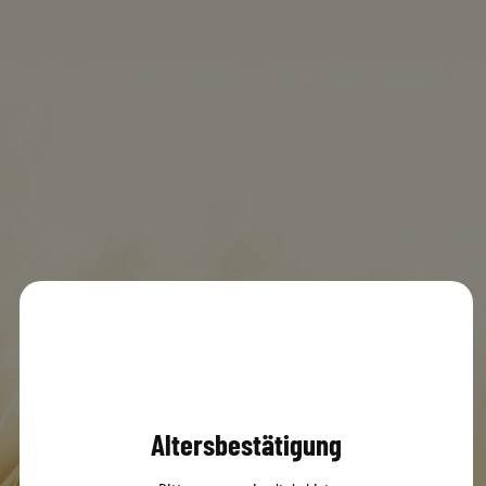
Restaurant La Tombola
MENÜ
0
© 2020 Dachsbräu GmbH & Co. KG
Versandbedingungen
AGB
Impressum
Datenschutz
Altersbestätigung