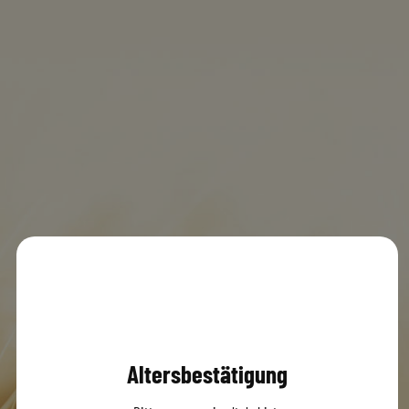
Rewe 82380 Peißenberg
MENÜ
0
© 2020 Dachsbräu GmbH & Co. KG
Versandbedingungen
AGB
Impressum
Datenschutz
Altersbestätigung