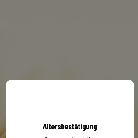
Rewe 82269 Geltendorf
MENÜ
0
© 2020 Dachsbräu GmbH & Co. KG
Versandbedingungen
AGB
Impressum
Datenschutz
Altersbestätigung