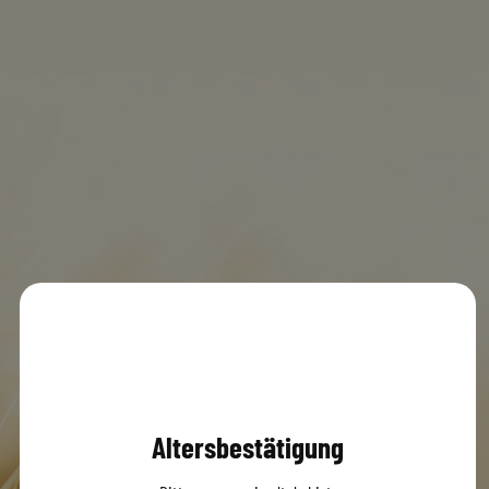
SOBI Getränkemarkt
MENÜ
0
© 2020 Dachsbräu GmbH & Co. KG
Versandbedingungen
AGB
Impressum
Datenschutz
Altersbestätigung