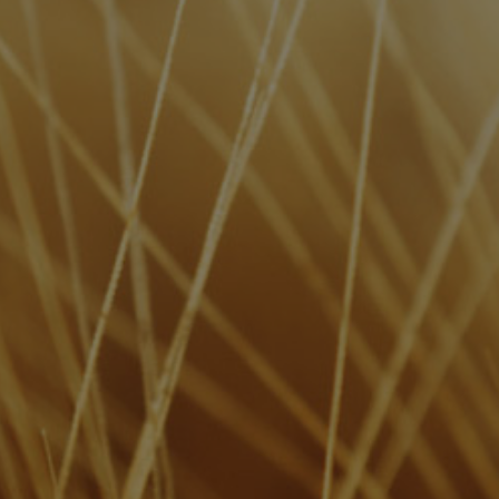
inkl. 19% MwSt.
Echtes Büffelleder mit Doppelnaht sorgt für
Widerstandsfähigkeit und Langlebigkeit.
8 Karten und Geldscheine jeder Größe passen in
den Geldbeutel.
IN DEN WARENKORB