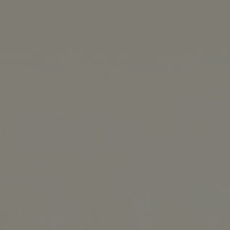
0
UELLEN
SHOP
KONTAKT
warz, Material: 100%