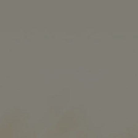
BRAUEREI
BIERE
BEZUGSQ
T-Shirt sch
Baumwolle