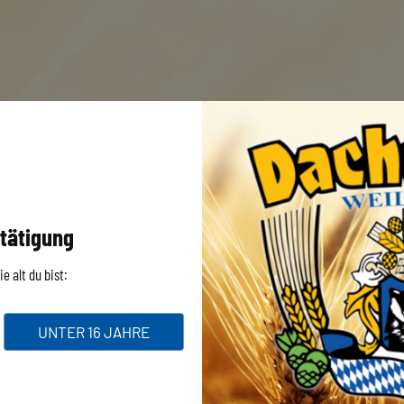
€
18.90
inkl. 19% MwSt.
Größe
tätigung
e alt du bist:
IN DEN WAREN
UNTER 16 JAHRE