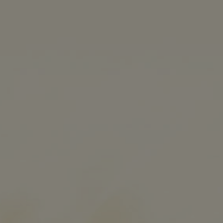
MENÜ
0