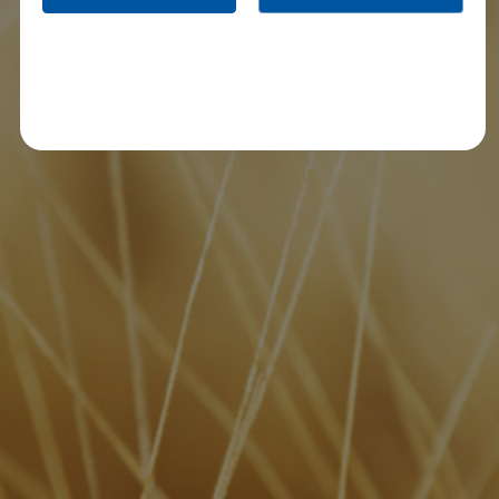
Weizenglas 0,33L
€
3.50
inkl. 19% MwSt.