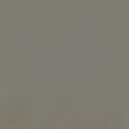
MENÜ
0
WIESN AUFTAKT MIT…
dxmedia
September 16, 2020
…Weilheimer Festbier und
Francesco Blue
Wann: Samstag, den 19.09.2020, 12.00-18.00 Uhr
Wo: Biergarten und Innenhof Dachsbräu Weilheim