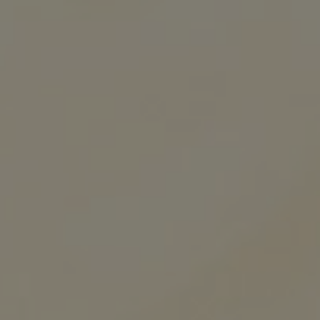
Steinmaßkrug ohne Deckel
€
11.70