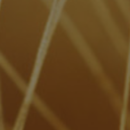
Weizenglas 0,33L
€
3.50