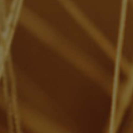
Weizenglas 0,5L
€
3.60
←
1
2