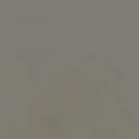
Steinmaßkrug mit Deckel
€
29.00